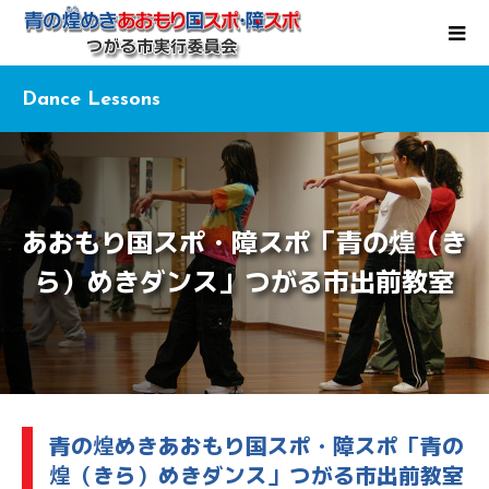
Dance Lessons
あおもり国スポ・障スポ「青の煌（き
ら）めきダンス」つがる市出前教室
青の煌めきあおもり国スポ・障スポ「青の
煌（きら）めきダンス」つがる市出前教室