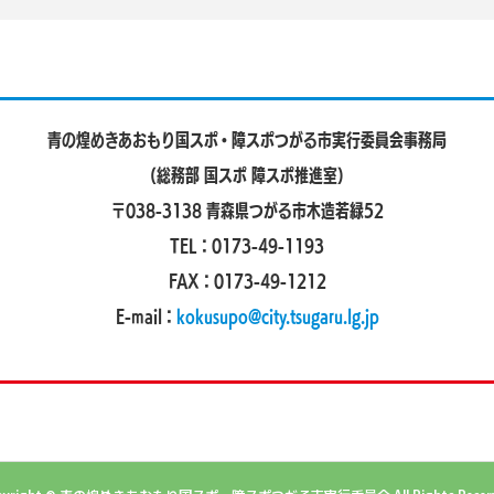
青の煌めきあおもり国スポ・障スポ
つがる市実行委員会事務局
（総務部 国スポ 障スポ推進室）
〒038-3138 青森県つがる市木造若緑52
TEL：0173-49-1193
FAX：0173-49-1212
E-mail：
kokusupo@city.tsugaru.lg.jp