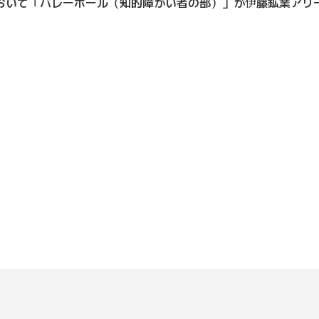
いて「バレーボール（知的障がい者の部）」が伊藤鉱業アリ