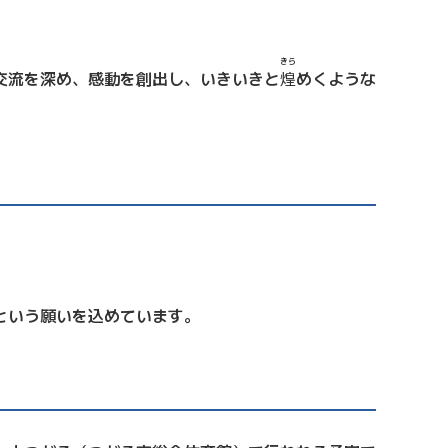
きら
交流を深め、感動を創出し、いきいきと
煌
めくような
という願いを込めています。