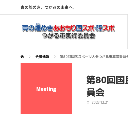
青の煌めき、つがるの未来へ。
会議情報
第80回国民スポーツ大会つがる市準備委員
第80回
Meeting
員会
2023.12.21