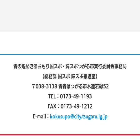
青の煌めきあおもり国スポ・障スポ
つがる市実行委員会事務局
（総務部 国スポ 障スポ推進室）
〒038-3138 青森県つがる市木造若緑52
TEL：0173-49-1193
FAX：0173-49-1212
E-mail：
kokusupo@city.tsugaru.lg.jp