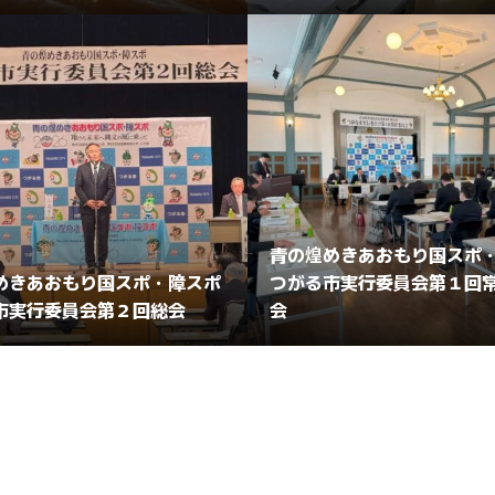
青の煌めきあおもり国スポ
めきあおもり国スポ・障スポ
つがる市実行委員会第１回
市実行委員会第２回総会
会