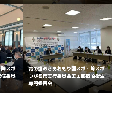
・障スポ
青の煌めきあおもり国スポ・障スポ
常任委員
つがる市実行委員会第１回宿泊衛生
専門委員会