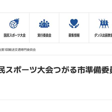
国民スポーツ大会
実行委員会
募集情報
ダンス出前教
会第1回輸送交通専門委員会
国民スポーツ大会つがる市準備委