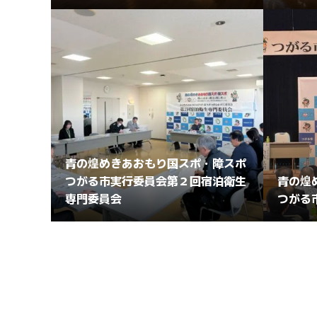
青の煌めきあおもり国スポ・障スポ
つがる市実行委員会第２回宿泊衛生
青の煌
専門委員会
つがる