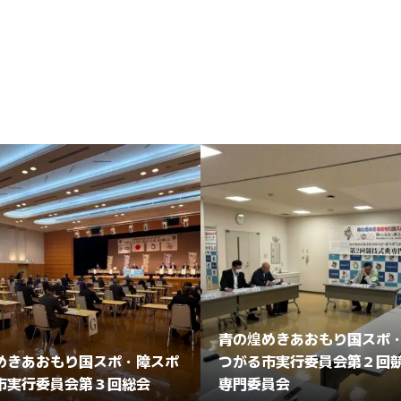
青の煌めきあおもり国スポ
めきあおもり国スポ・障スポ
つがる市実行委員会第２回
市実行委員会第３回総会
専門委員会