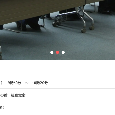
） 9時50分 ～ 10時20分
松の館 視聴覚室
名）