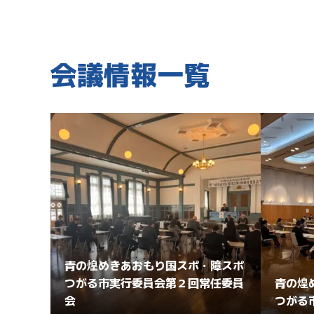
会議情報一覧
青の煌めきあおもり国スポ・障スポ
つがる市実行委員会第２回常任委員
青の煌
会
つがる