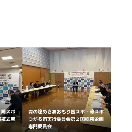
・障スポ
青の煌めきあおもり国スポ・障スポ
競技式典
つがる市実行委員会第２回総務企画
専門委員会