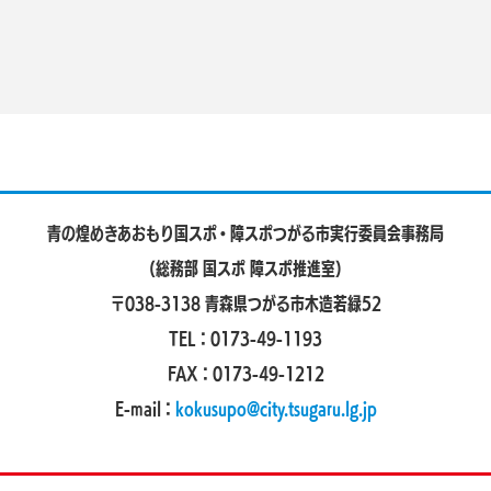
青の煌めきあおもり国スポ・障スポ
つがる市実行委員会事務局
（総務部 国スポ 障スポ推進室）
〒038-3138 青森県つがる市木造若緑52
TEL：0173-49-1193
FAX：0173-49-1212
E-mail：
kokusupo@city.tsugaru.lg.jp