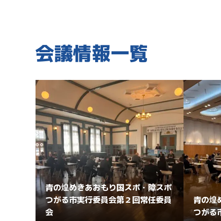
会議情報一覧
青の煌めきあおもり国スポ・障スポ
つがる市実行委員会第２回常任委員
青の煌
会
つがる