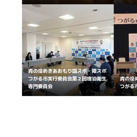
青の煌めきあおもり国スポ・障スポ
つがる市実行委員会第２回宿泊衛生
青の煌
専門委員会
つがる