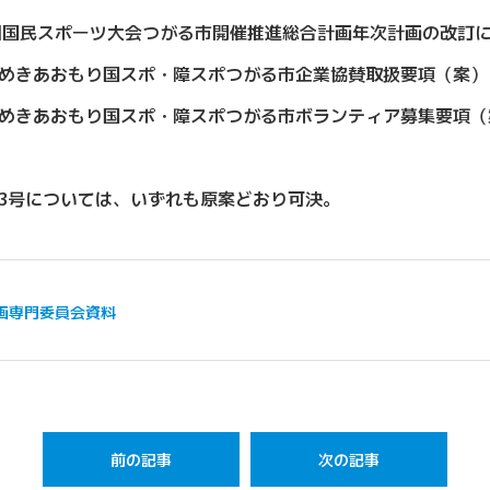
0回国民スポーツ大会つがる市開催推進総合計画年次計画の改訂
煌めきあおもり国スポ・障スポつがる市企業協賛取扱要項（案）
煌めきあおもり国スポ・障スポつがる市ボランティア募集要項（
第3号については、いずれも原案どおり可決。
画専門委員会資料
前の記事
次の記事