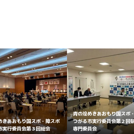
青の煌めきあおもり国スポ
めきあおもり国スポ・障スポ
つがる市実行委員会第２回
市実行委員会第３回総会
専門委員会