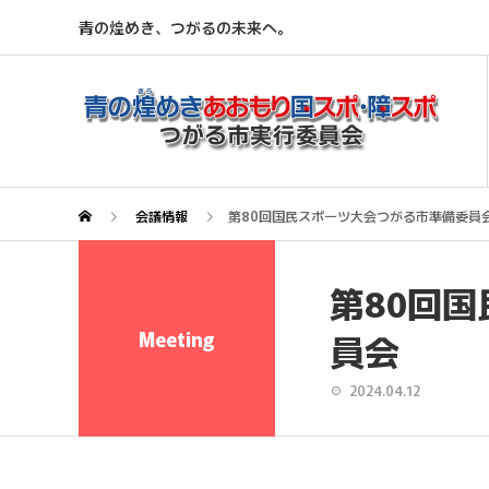
青の煌めき、つがるの未来へ。
会議情報
第80回国民スポーツ大会つがる市準備委員
第80回
Meeting
員会
2024.04.12