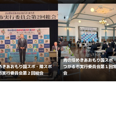
青の煌めきあおもり国スポ
めきあおもり国スポ・障スポ
つがる市実行委員会第１回
市実行委員会第２回総会
会