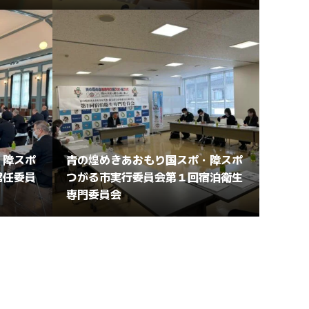
・障スポ
青の煌めきあおもり国スポ・障スポ
常任委員
つがる市実行委員会第１回宿泊衛生
専門委員会