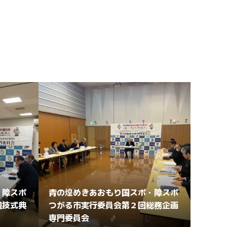
・障スポ
青の煌めきあおもり国スポ・障スポ
競技式典
つがる市実行委員会第２回総務企画
専門委員会