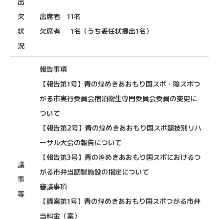
出
欠
出席者 11名
状
欠席者 1名（うち委任状提出1名）
況
報告事項
【報告第1号】青の煌めきあおもり国スポ・障スポつ
がる市実行委員会宿泊衛生専門委員会委員の変更に
ついて
【報告第2号】青の煌めきあおもり国スポ競技別リハ
ーサル大会の報告について
【報告第3号】青の煌めきあおもり国スポにおけるつ
議
がる市弁当調製施設の指定について
事
審議事項
等
【議案第1号】青の煌めきあおもり国スポつがる市弁
当料金（案）