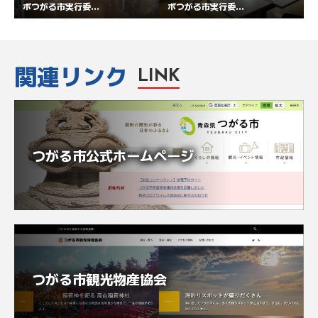
ポつがる市実行委...
ポつがる市実行委...
関連リンク
LINK
つがる市公式ホームページ
つがる市観光物産協会