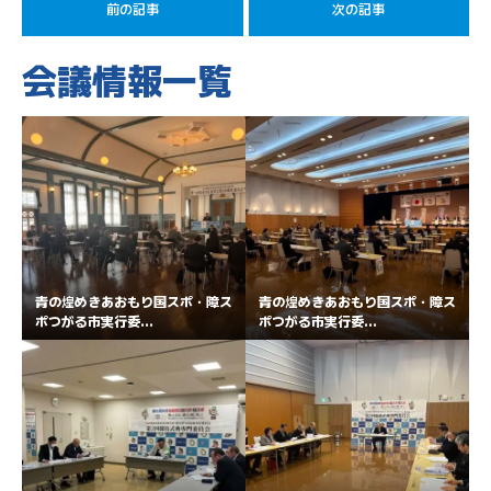
前の記事
次の記事
会議情報一覧
青の煌めきあおもり国スポ・障ス
青の煌めきあおもり国スポ・障ス
ポつがる市実行委...
ポつがる市実行委...